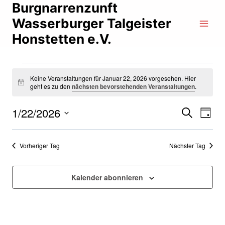
Zum
Burgnarrenzunft
Inhalt
Wasserburger Talgeister
springen
Honstetten e.V.
Veranstaltungen
Keine Veranstaltungen für Januar 22, 2026 vorgesehen. Hier
for
Notice
geht es zu den
nächsten bevorstehenden Veranstaltungen
.
Januar
Ve
1/22/2026
Veranst
Suche
Tag
22,
Datum
An
Suche
wählen.
2026
Na
und
Vorheriger Tag
Nächster Tag
Ansicht
Navigat
Kalender abonnieren