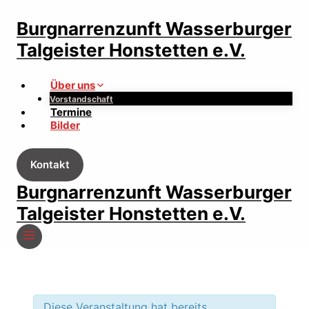
Zum
Inhalt
Burgnarrenzunft Wasserburger
springen
Talgeister Honstetten e.V.
Über uns
Vorstandschaft
Termine
Bilder
Kontakt
Burgnarrenzunft Wasserburger
Talgeister Honstetten e.V.
Diese Veranstaltung hat bereits