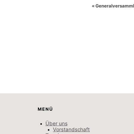
Veranstal
«
Generalversamm
Navigatio
MENÜ
Über uns
Vorstandschaft